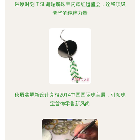
璀璨时刻 T SL谢瑞麟珠宝闪耀红毯盛会，诠释顶级
奢华的纯粹力量
秋眉翡翠新设计亮相2014中国国际珠宝展，引领珠
宝首饰零售新风尚