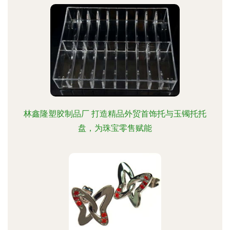
林鑫隆塑胶制品厂 打造精品外贸首饰托与玉镯托托
盘，为珠宝零售赋能