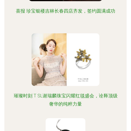
喜报 珍宝银楼吉林长春四店齐发，签约圆满成功
璀璨时刻 T SL谢瑞麟珠宝闪耀红毯盛会，诠释顶级
奢华的纯粹力量