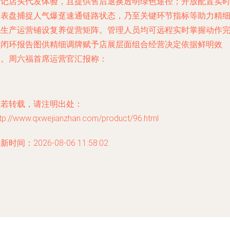
登记店头代发体验，且提供售后退换透明绿色途径；开放配置实
仪表盘捕捉人气爆趸速通链路状态，乃至关键环节指标等助力精
化生产运营铺设复养促营矩阵。管理人员均可远程实时掌握动作
整闭环报告图供精细调牌赋予店展层面组合经营决定依据鲜明效
果。周六福首席运营官汇报称：
如若转载，请注明出处：
ttp://www.qxwejianzhan.com/product/96.html
新时间：2026-08-06 11:58:02