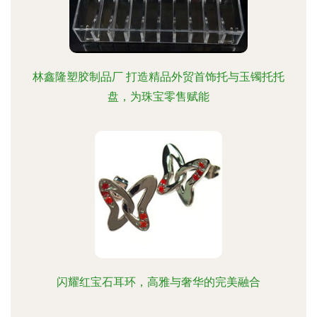
林鑫隆塑胶制品厂 打造精品外贸首饰托与玉镯托托
盘，为珠宝零售赋能
闪耀红宝石耳环，高雅与奢华的完美融合