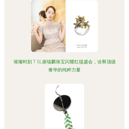
璀璨时刻 T SL谢瑞麟珠宝闪耀红毯盛会，诠释顶级
奢华的纯粹力量