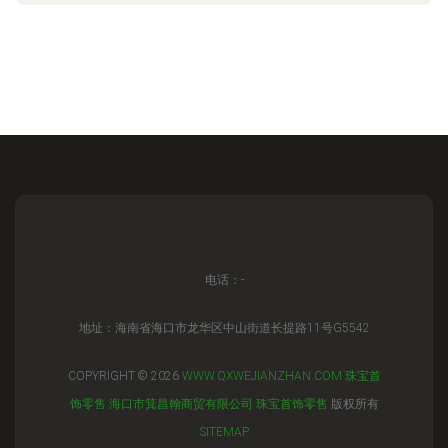
电话：-
地址：海南省海口市龙华区中山街道长提路11号G5542
COPYRIGHT © 2026
WWW.QXWEJIANZHAN.COM
珠宝首
饰零售
海口市箕昌翰商贸有限公司
珠宝首饰零售
版权所有
SITEMAP