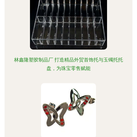
林鑫隆塑胶制品厂 打造精品外贸首饰托与玉镯托托
盘，为珠宝零售赋能