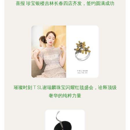
喜报 珍宝银楼吉林长春四店齐发，签约圆满成功
璀璨时刻 T SL谢瑞麟珠宝闪耀红毯盛会，诠释顶级
奢华的纯粹力量