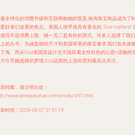
随着全球化的消费升级和互联网购物的普及,海淘珠宝饰品成为了
爱好者们追逐的焦点。美国人很早就具有著名的 ‘Size matters!’ 
维倡导不设消费上限、独一无二是有价的形式。许多人选择了我
线上的头号。为涵盖独特尺寸和美国审美的珠宝奢求,我们首先体
了海。而从Szul美国其设计无不跳跃着女性狂热的心思+流畅的
力引导她选择的梦境,Szul品质的上选却受到最高点关注。
如若转载，请注明出处：
ttp://www.qxwejianzhan.com/product/97.html
新时间：2026-08-07 21:51:19