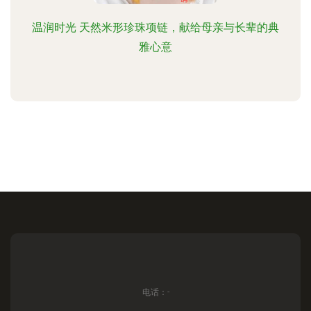
温润时光 天然米形珍珠项链，献给母亲与长辈的典
雅心意
电话：-