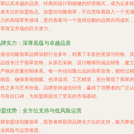
翡翠以其卓越的品质、经典的设计和稳健的经营模式，成为众多
资者关注的加盟热点。加盟佳珀隆翡翠，不仅意味着踏入一个充
魅力的高端零售领域，更代表着与一个值得信赖的品牌共同成长
分享珠宝市场的巨大潜力。
品牌实力：深厚底蕴与卓越品质
香港佳珀隆翡翠品牌深耕行业多年，积累了丰富的资源与经验。
产品线专注于翡翠首饰，从原石采购、设计雕琢到成品销售，建
了严格的质量控制体系。每一件佳珀隆出品的翡翠首饰，都经过
挑细选，确保质地细腻、色泽温润、工艺精湛，充分展现了翡翠
天然之美与艺术价值。品牌坚持诚信经营，赢得了消费者的广泛
可与良好口碑，为加盟商提供了坚实的市场基础。
加盟优势：全方位支持与低风险运营
选择加盟佳珀隆翡翠，投资者将获得品牌全方位的支持，极大降
创业风险与运营难度。