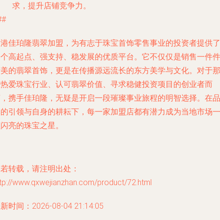
求，提升店铺竞争力。
##
香港佳珀隆翡翠加盟，为有志于珠宝首饰零售事业的投资者提供
一个高起点、强支持、稳发展的优质平台。它不仅仅是销售一件
精美的翡翠首饰，更是在传播源远流长的东方美学与文化。对于
些热爱珠宝行业、认可翡翠价值、寻求稳健投资项目的创业者而
言，携手佳珀隆，无疑是开启一段璀璨事业旅程的明智选择。在
牌的引领与自身的耕耘下，每一家加盟店都有潜力成为当地市场
颗闪亮的珠宝之星。
如若转载，请注明出处：
ttp://www.qxwejianzhan.com/product/72.html
新时间：2026-08-04 21:14:05