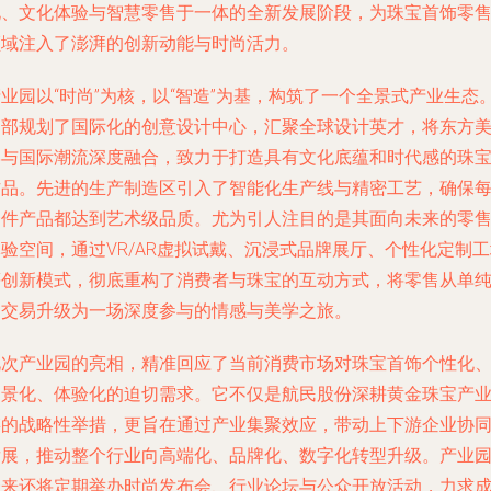
化、文化体验与智慧零售于一体的全新发展阶段，为珠宝首饰零
领域注入了澎湃的创新动能与时尚活力。
业园以“时尚”为核，以“智造”为基，构筑了一个全景式产业生态
内部规划了国际化的创意设计中心，汇聚全球设计英才，将东方
学与国际潮流深度融合，致力于打造具有文化底蕴和时代感的珠
作品。先进的生产制造区引入了智能化生产线与精密工艺，确保
一件产品都达到艺术级品质。尤为引人注目的是其面向未来的零
验空间，通过VR/AR虚拟试戴、沉浸式品牌展厅、个性化定制
等创新模式，彻底重构了消费者与珠宝的互动方式，将零售从单
的交易升级为一场深度参与的情感与美学之旅。
此次产业园的亮相，精准回应了当前消费市场对珠宝首饰个性化
场景化、体验化的迫切需求。它不仅是航民股份深耕黄金珠宝产
链的战略性举措，更旨在通过产业集聚效应，带动上下游企业协
发展，推动整个行业向高端化、品牌化、数字化转型升级。产业
未来还将定期举办时尚发布会、行业论坛与公众开放活动，力求