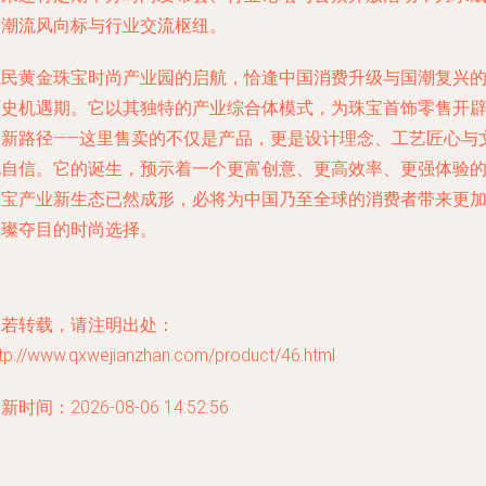
为潮流风向标与行业交流枢纽。
航民黄金珠宝时尚产业园的启航，恰逢中国消费升级与国潮复兴
历史机遇期。它以其独特的产业综合体模式，为珠宝首饰零售开
了新路径——这里售卖的不仅是产品，更是设计理念、工艺匠心与
化自信。它的诞生，预示着一个更富创意、更高效率、更强体验
珠宝产业新生态已然成形，必将为中国乃至全球的消费者带来更
璀璨夺目的时尚选择。
如若转载，请注明出处：
ttp://www.qxwejianzhan.com/product/46.html
新时间：2026-08-06 14:52:56