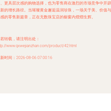
富、更具层次感的购物选择，也为零售商在激烈的市场竞争中开
了新的增长路径。当璀璨黄金邂逅温润珍珠，一场关于美、价值
情感的零售新篇章，正在无数珠宝店的橱窗内熠熠生辉。
如若转载，请注明出处：
ttp://www.qxwejianzhan.com/product/42.html
新时间：2026-08-06 07:00:16