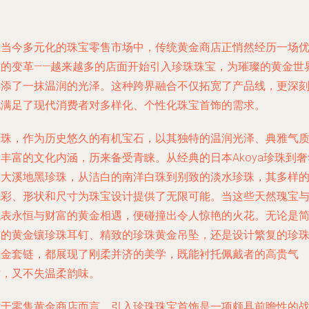
在当今多元化的珠宝零售市场中，传统黄金商店正悄然经历一场
雅的变革——越来越多的店面开始引入珍珠珠宝，为璀璨的黄金世
增添了一抹温润的光泽。这种跨界融合不仅拓宽了产品线，更深
地满足了现代消费者对多样化、个性化珠宝首饰的需求。
珍珠，作为历史悠久的有机宝石，以其独特的温润光泽、典雅气
丰富的文化内涵，历来备受青睐。从经典的日本Akoya珍珠到奢
的大溪地黑珍珠，从洁白的南洋白珠到别致的淡水珍珠，其多样
色彩、形状和尺寸为珠宝设计提供了无限可能。当这些天然瑰宝
代表永恒与财富的黄金相遇，便碰撞出令人惊艳的火花。无论是
洁的黄金镶珍珠耳钉、精致的珍珠黄金吊坠，还是设计繁复的珍
黄金套链，都展现了刚柔并济的美学，既能衬托佩戴者的高贵气
质，又不失温柔韵味。
对于零售黄金商店而言，引入珍珠珠宝首饰是一项颇具前瞻性的