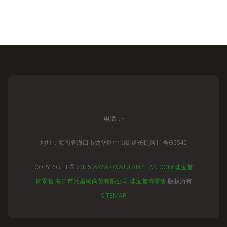
电话：-
地址：海南省海口市龙华区中山街道长提路11号G5542
COPYRIGHT © 2026
WWW.QXWEJIANZHAN.COM
珠宝首
饰零售
海口市箕昌翰商贸有限公司
珠宝首饰零售
版权所有
SITEMAP