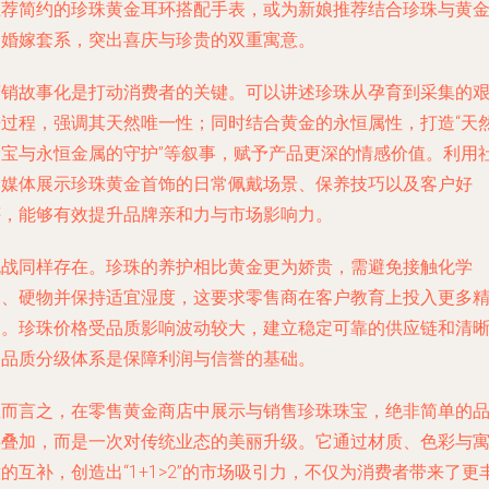
推荐简约的珍珠黄金耳环搭配手表，或为新娘推荐结合珍珠与黄
的婚嫁套系，突出喜庆与珍贵的双重寓意。
营销故事化是打动消费者的关键。可以讲述珍珠从孕育到采集的
辛过程，强调其天然唯一性；同时结合黄金的永恒属性，打造“天
珍宝与永恒金属的守护”等叙事，赋予产品更深的情感价值。利用
交媒体展示珍珠黄金首饰的日常佩戴场景、保养技巧以及客户好
评，能够有效提升品牌亲和力与市场影响力。
挑战同样存在。珍珠的养护相比黄金更为娇贵，需避免接触化学
品、硬物并保持适宜湿度，这要求零售商在客户教育上投入更多
力。珍珠价格受品质影响波动较大，建立稳定可靠的供应链和清
的品质分级体系是保障利润与信誉的基础。
总而言之，在零售黄金商店中展示与销售珍珠珠宝，绝非简单的
类叠加，而是一次对传统业态的美丽升级。它通过材质、色彩与
的互补，创造出“1+1>2”的市场吸引力，不仅为消费者带来了更