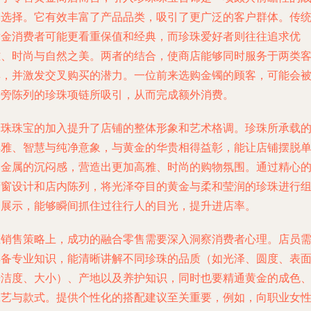
略选择。它有效丰富了产品品类，吸引了更广泛的客户群体。传
黄金消费者可能更看重保值和经典，而珍珠爱好者则往往追求优
雅、时尚与自然之美。两者的结合，使商店能够同时服务于两类
群，并激发交叉购买的潜力。一位前来选购金镯的顾客，可能会
一旁陈列的珍珠项链所吸引，从而完成额外消费。
珍珠珠宝的加入提升了店铺的整体形象和艺术格调。珍珠所承载
典雅、智慧与纯净意象，与黄金的华贵相得益彰，能让店铺摆脱
一金属的沉闷感，营造出更加高雅、时尚的购物氛围。通过精心
橱窗设计和店内陈列，将光泽夺目的黄金与柔和莹润的珍珠进行
合展示，能够瞬间抓住过往行人的目光，提升进店率。
在销售策略上，成功的融合零售需要深入洞察消费者心理。店员
具备专业知识，能清晰讲解不同珍珠的品质（如光泽、圆度、表
光洁度、大小）、产地以及养护知识，同时也要精通黄金的成色
工艺与款式。提供个性化的搭配建议至关重要，例如，向职业女